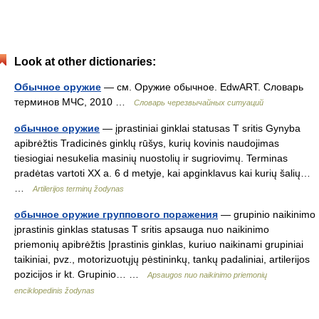
Look at other dictionaries:
Обычное оружие
— см. Оружие обычное. EdwART. Словарь
терминов МЧС, 2010 …
Словарь черезвычайных ситуаций
обычное оружие
— įprastiniai ginklai statusas T sritis Gynyba
apibrėžtis Tradicinės ginklų rūšys, kurių kovinis naudojimas
tiesiogiai nesukelia masinių nuostolių ir sugriovimų. Terminas
pradėtas vartoti XX a. 6 d metyje, kai apginklavus kai kurių šalių…
…
Artilerijos terminų žodynas
обычное оружие группового поражения
— grupinio naikinimo
įprastinis ginklas statusas T sritis apsauga nuo naikinimo
priemonių apibrėžtis Įprastinis ginklas, kuriuo naikinami grupiniai
taikiniai, pvz., motorizuotųjų pėstininkų, tankų padaliniai, artilerijos
pozicijos ir kt. Grupinio… …
Apsaugos nuo naikinimo priemonių
enciklopedinis žodynas