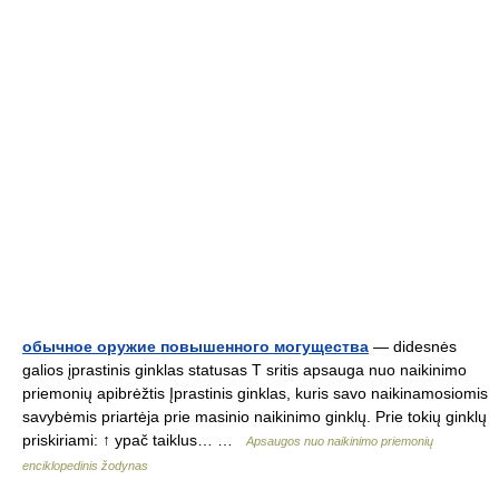
обычное оружие повышенного могущества
— didesnės
galios įprastinis ginklas statusas T sritis apsauga nuo naikinimo
priemonių apibrėžtis Įprastinis ginklas, kuris savo naikinamosiomis
savybėmis priartėja prie masinio naikinimo ginklų. Prie tokių ginklų
priskiriami: ↑ ypač taiklus… …
Apsaugos nuo naikinimo priemonių
enciklopedinis žodynas