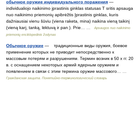
обычное оружие индивидуального поражения
—
individualiojo naikinimo įprastinis ginklas statusas T sritis apsauga
nuo naikinimo priemonių apibrėžtis Įprastinis ginklas, kuris
dažniausiai vienu šūviu (viena raketa, mina) naikina vieną taikinį
(vieną karį, tanką, lėktuvą ir pan.). Prie… …
Apsaugos nuo naikinimo
priemonių enciklopedinis žodynas
Обычное оружие
— традиционные виды оружия, боевое
применение которых не приводит непосредственно к
массовым потерям и разрушениям. Термин возник в 50 х гг. 20
в. с оснащением некоторых армий ядерным оружием и
появлением в связи с этим термина оружие массового… …
Гражданская защита. Понятийно-терминологический словарь