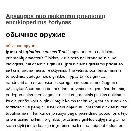
Apsaugos nuo naikinimo priemonių
enciklopedinis žodynas
обычное оружие
обычное оружие
įprastinis
ginklas
statusas
T
sritis
apsauga nuo naikinimo
priemonių
apibrėžtis
Ginklas, kuris nėra nei branduolinis, nei
biologinis, nei cheminis ginklas. Įprastiniams ginklams priklauso
šaltasis, šaunamasis, reaktyvinis, ↑ raketinis, bombinis, mininis,
torpedinis, padegamasis ginklas ir ypač taiklus ginklas,
naudojantys paprastosiomis sprogstamosiomis medžiagomis
užtaisytus šaudmenis bei raketas, erdvinio sprogimo šaudmenis,
padegamąsias medžiagas ir mišinius. Įprastinis ginklas naikina ir
žaloja priešo karius, ginkluotę ir kovos techniką, griauna ir naikina
fortifikacinius įrenginius bei kitus objektus. Įprastinis ginklas nuolat
tobulinamas ir kai kurios jo rūšys pagal pažeidimo pobūdį priartėjo
prie masinio naikinimo ginklų. Įprastinius ginklus sąlyginai galima
suskirstyti į individualiojo ir grupinio naikinimo, taip pat didesnės