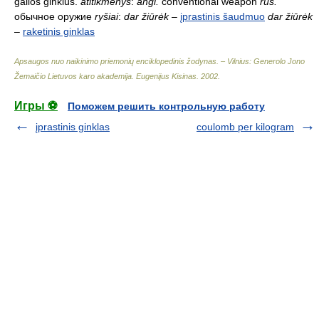
galios ginklus.
atitikmenys
:
angl.
conventional weapon
rus.
обычное оружие
ryšiai
:
dar žiūrėk
–
įprastinis šaudmuo
dar žiūrėk
–
raketinis ginklas
Apsaugos nuo naikinimo priemonių enciklopedinis žodynas. – Vilnius: Generolo Jono
Žemaičio Lietuvos karo akademija
.
Eugenijus Kisinas
.
2002
.
Игры ⚽
Поможем решить контрольную работу
įprastinis ginklas
coulomb per kilogram